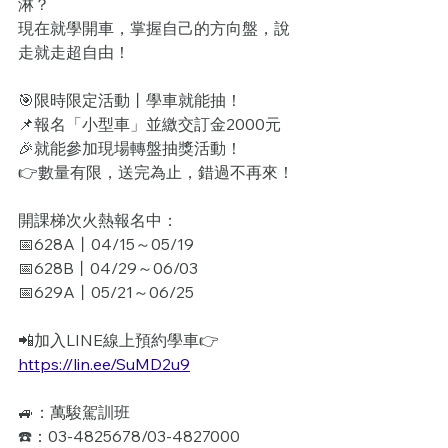
淋？
現在就學開車，掌握自己的方向盤，說
走就走超自由！
🎯限時限定活動丨學車就能抽！
📌報名「小型車」並繳交訂金2000元
🎉就能參加現場轉盤抽獎活動！
👉數量有限，送完為止，錯過不再來！
開課梯次火熱報名中：
📅628A丨04/15～05/19
📅628B丨04/29～06/03
📅629A丨05/21～06/25
📲加入LINE線上預約學車👉
https://lin.ee/SuMD2u9
🚙：萬駿駕訓班
☎️：03-4825678/03-4827000