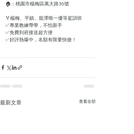
🏠：桃園市楊梅區萬大路36號
🏅楊梅、平鎮、龍潭唯一優等駕訓班
✅專業教練帶學，不怕新手
✅免費到府接送超方便
✅好評熱爆中，名額有限要快搶！
查看全部
最新文章