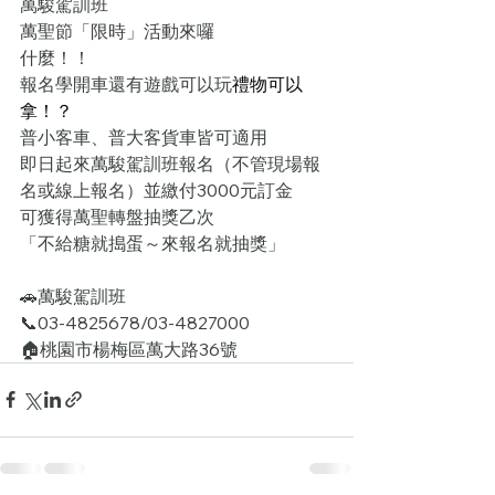
萬駿駕訓班
萬聖節「限時」活動來囉
什麼！！
報名學開車還有遊戲可以玩
禮物可以
拿！？
普小客車、普大客貨車皆可適用
即日起來萬駿駕訓班報名（不管現場報
名或線上報名）並繳付3000元訂金
可獲得萬聖轉盤抽獎乙次
「不給糖就搗蛋～來報名就抽獎」
🚗
萬駿駕訓班
📞03-4825678/03-4827000
🏠桃園市楊梅區萬大路36號