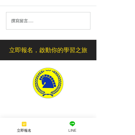
撰寫留言......
🎯限時限定活動丨學車就
🚗萬駿駕訓班🚗
能抽！
後補課 🧧新春大紅包🧧丨
⭐️開學前可領照
立即報名，啟動你的學習之旅
萬駿駕訓班
Wanchun Driving School
聯絡我們
立即報名
LINE
​電話
03-482-5678